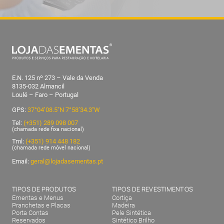
E.N. 125 nº 273 – Vale da Venda
8135-032 Almancil
Loulé – Faro – Portugal
GPS:
37°04’08.5″N 7°58’34.3″W
Tel:
(+351) 289 098 007
(chamada rede fixa nacional)
Tml:
(+351) 914 448 182
(chamada rede móvel nacional)
Email:
geral@lojadasementas.pt
TIPOS DE PRODUTOS
TIPOS DE REVESTIMENTOS
Ementas e Menus
Cortiça
Pranchetas e Placas
Madeira
Porta Contas
Pele Sintética
Reservados
Sintético Brilho