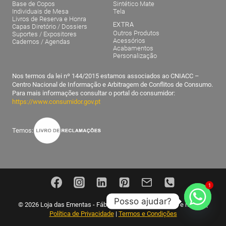
Base de Copos
Sintético Mate
Individuais de Mesa
Tela
Livros de Reserva e Honra
EXTRA
Capas Diretório / Dossiers
Outros Produtos
Suportes / Expositores
Acessórios
Cadernos / Agendas
Acabamentos
Personalização
Nos termos da lei nº 144/2015 estamos associados ao CNIACC –
Centro Nacional de Informação e Arbitragem de Conflitos de Consumo.
Para mais informações consultar o portal do consumidor:
https://www.consumidor.gov.pt
Temos:
1
Posso ajudar?
© 2026 Loja das Ementas - Fábrica nacional de ementas e menus |
Política de Privacidade
|
Termos e Condições