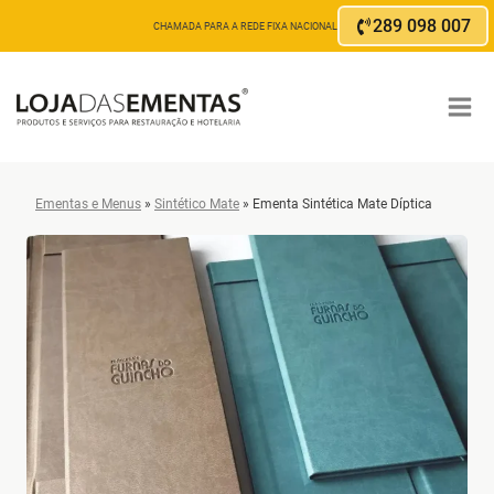
Skip
289 098 007
CHAMADA PARA A REDE FIXA NACIONAL
to
content
Ementas e Menus
»
Sintético Mate
»
Ementa Sintética Mate Díptica