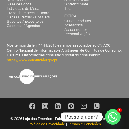
Base de Copos
Sintético Mate
Individuais de Mesa
Tela
Livros de Reserva e Honra
EXTRA
Capas Diretório / Dossiers
Outros Produtos
Suportes / Expositores
Acessórios
Cadernos / Agendas
Acabamentos
Personalização
Nos termos da lei nº 144/2015 estamos associados ao CNIACC –
Centro Nacional de Informação e Arbitragem de Conflitos de Consumo.
Para mais informações consultar o portal do consumidor:
https://www.consumidor.gov.pt
Temos:
1
Posso ajudar?
© 2026 Loja das Ementas - Fábrica nacional de ementas e menus |
Política de Privacidade
|
Termos e Condições