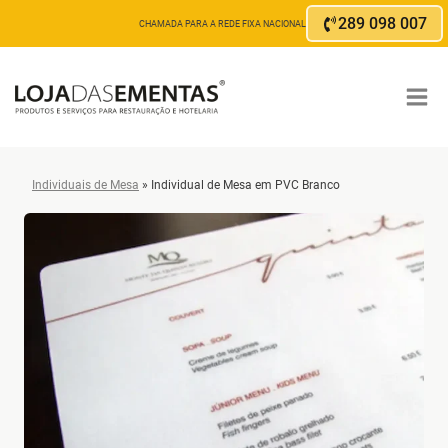
Skip
289 098 007
CHAMADA PARA A REDE FIXA NACIONAL
to
content
Individuais de Mesa
»
Individual de Mesa em PVC Branco