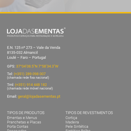
E.N. 125 nº 273 – Vale da Venda
8135-032 Almancil
Loulé – Faro – Portugal
GPS:
37°04’08.5″N 7°58’34.3″W
Tel:
(+351) 289 098 007
(chamada rede fixa nacional)
Tml:
(+351) 914 448 182
(chamada rede móvel nacional)
Email:
geral@lojadasementas.pt
TIPOS DE PRODUTOS
TIPOS DE REVESTIMENTOS
Ementas e Menus
Cortiça
Pranchetas e Placas
Madeira
Porta Contas
Pele Sintética
Reservados
Sintético Brilho