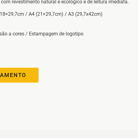
com revestimento natural e ecológico e de leitura imediata.
 18×29,7cm / A4 (21×29,7cm) / A3 (29,7x42cm)
ssão a cores / Estampagem de logotipo
ÇAMENTO