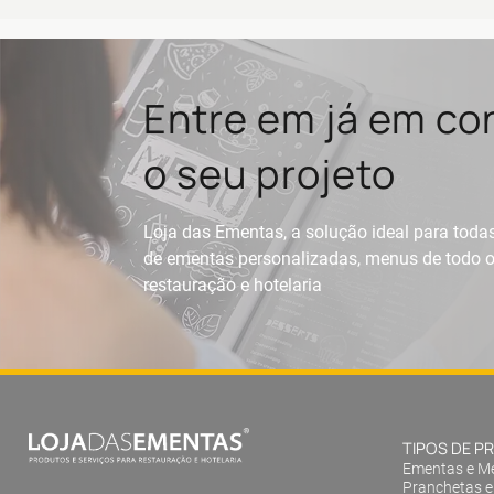
Entre em já em con
o seu projeto
Loja das Ementas, a solução ideal para tod
de ementas personalizadas, menus de todo o 
restauração e hotelaria
TIPOS DE 
Ementas e M
Pranchetas e