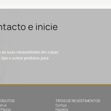
tacto e inicie
as as suas necessidades em capas
tipo e outros produtos para
PRODUTOS
TIPOS DE REVESTIMENTOS
enus
Cortiça
 Placas
Madeira